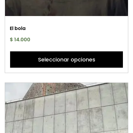
El bola
$
14.000
Es
p
Seleccionar opciones
ti
mú
va
La
op
se
p
el
e
la