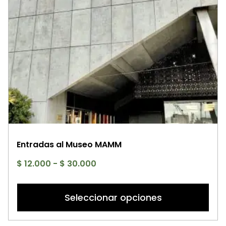
pá
d
p
Entradas al Museo MAMM
Rango
$
12.000
-
$
30.000
de
Es
precios:
p
Seleccionar opciones
desde
ti
$ 12.000
mú
hasta