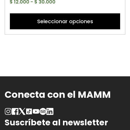
Rango
$
12.000
-
$
30.000
de
Es
precios:
p
Seleccionar opciones
desde
ti
$ 12.000
mú
hasta
va
$ 30.000
La
op
se
p
el
e
la
Conecta con el MAMM
pá
d
p
Suscríbete al newsletter