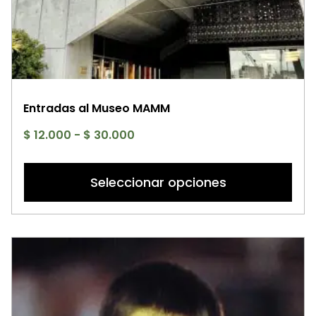
Entradas al Museo MAMM
Rango
$
12.000
-
$
30.000
de
Es
precios:
p
Seleccionar opciones
desde
ti
$ 12.000
mú
hasta
va
$ 30.000
La
op
se
p
el