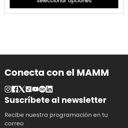
Seleccionar opciones
ti
mú
va
La
op
se
p
el
e
la
Conecta con el MAMM
pá
d
p
Suscríbete al newsletter
Recibe nuestra programación en tu
correo