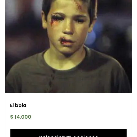
e
la
pá
d
p
El bola
$
14.000
Es
p