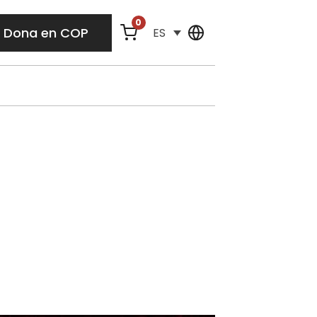
0
Dona en COP
ES