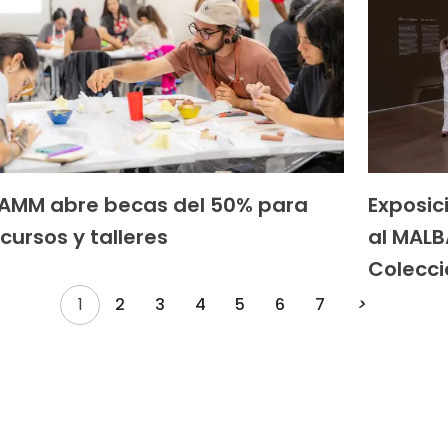
MAMM abre becas del 50% para
Exposic
cursos y talleres
al MALB
Colecc
1
2
3
4
5
6
7
>