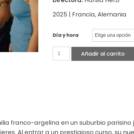
Directora:
Hafsia Herzi
2025 | Francia, Alemania
Día y hora
La
Añadir al carrito
pequeña
hermana
cantidad
ilia franco-argelina en un suburbio parisino 
eres. Al entrar a un prestigioso curso, su nu