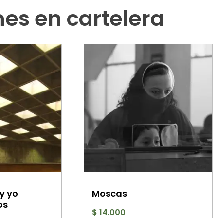
nes en cartelera
 y yo
Moscas
os
$
14.000