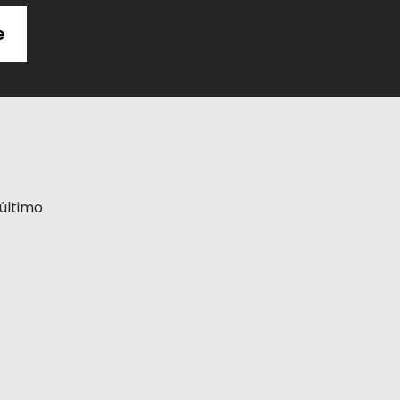
e
último