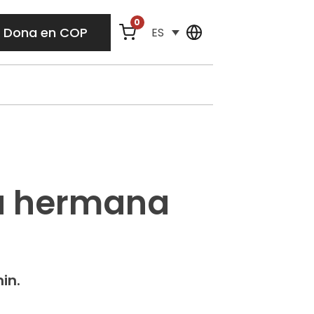
0
Dona en COP
ES
a hermana
min.