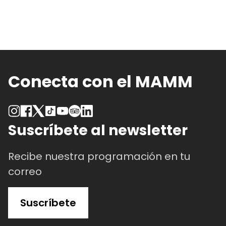
op
se
p
el
e
la
Conecta con el MAMM
pá
d
p
Suscríbete al newsletter
Recibe nuestra programación en tu
correo
Suscríbete