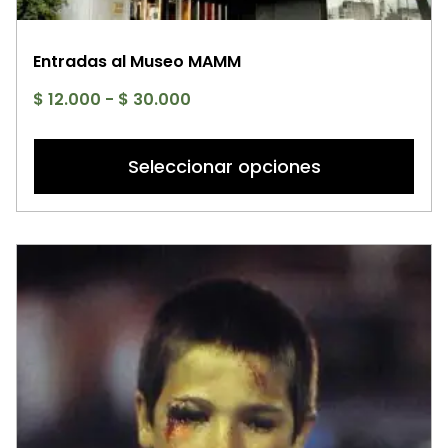
Entradas al Museo MAMM
Rango
$
12.000
-
$
30.000
de
Es
precios:
p
Seleccionar opciones
desde
ti
$ 12.000
mú
hasta
va
$ 30.000
La
op
se
p
el
e
la
pá
d