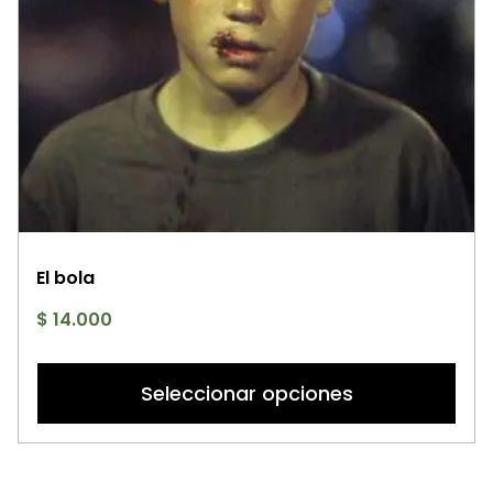
p
El bola
$
14.000
Es
p
Seleccionar opciones
ti
mú
va
La