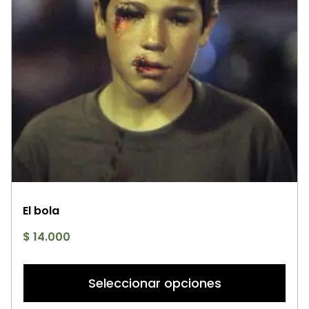
El bola
$
14.000
Es
p
Seleccionar opciones
ti
mú