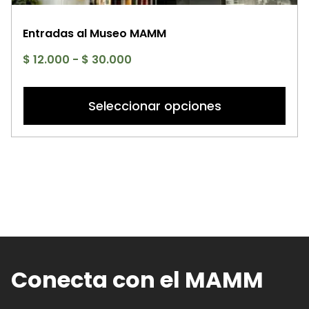
Entradas al Museo MAMM
Rango
$
12.000
-
$
30.000
de
Es
precios:
p
Seleccionar opciones
desde
ti
$ 12.000
mú
hasta
va
$ 30.000
La
op
se
p
el
e
la
Conecta con el MAMM
pá
d