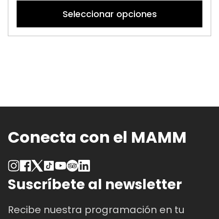
precios:
p
Seleccionar opciones
desde
ti
$ 12.000
mú
hasta
va
$ 30.000
La
op
se
p
el
e
la
Conecta con el MAMM
pá
d
p
Suscríbete al newsletter
Recibe nuestra programación en tu