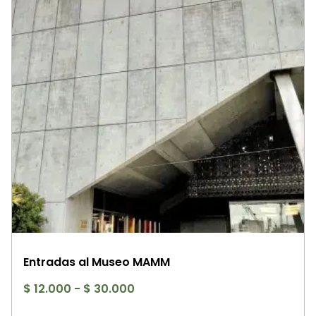
Entradas al Museo MAMM
Rango
$
12.000
-
$
30.000
de
Es