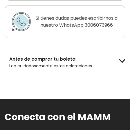
Si tienes dudas puedes escribirnos a
nuestro WhatsApp 3006073966
Antes de comprar tu boleta
Lee cuidadosamente estas aclaraciones
El costo de la boleta es de
$14.000 COP
para público general y
$10.000 COP
para adultos mayores de 60 años, niños
menores de 12 años y estudiantes con
carnet.
Conecta con el MAMM
Los descuentos en las boletas solo son
efectivos si compras las boletas
directamente en la taquilla del Museo.