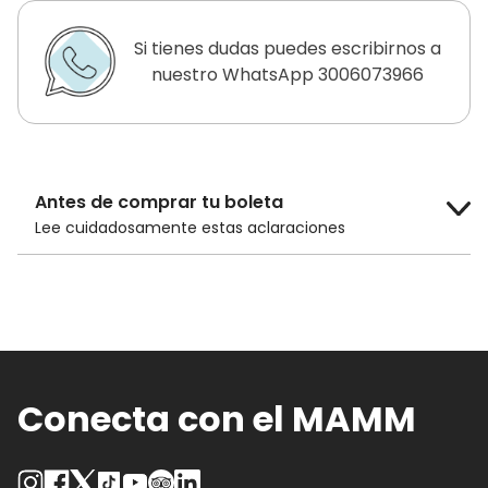
Si tienes dudas puedes escribirnos a
nuestro WhatsApp 3006073966
Antes de comprar tu boleta
Lee cuidadosamente estas aclaraciones
El costo de la boleta es de
$14.000 COP
para público general y
$10.000 COP
para adultos mayores de 60 años, niños
menores de 12 años y estudiantes con
carnet.
Conecta con el MAMM
Los descuentos en las boletas solo son
efectivos si compras las boletas
directamente en la taquilla del Museo.