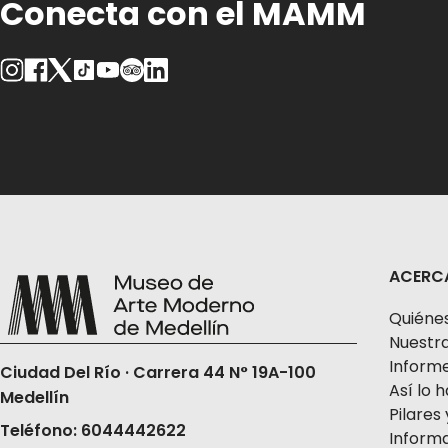
Conecta con el MAMM
función para validar tu boleta.
Una vez compres tus boletas, el Museo no realizará 
ACERC
Quiéne
Nuestra
Informe
Ciudad Del Río · Carrera 44 N° 19A-100
Así lo
Medellín
Pilares 
Teléfono: 6044442622
Informa