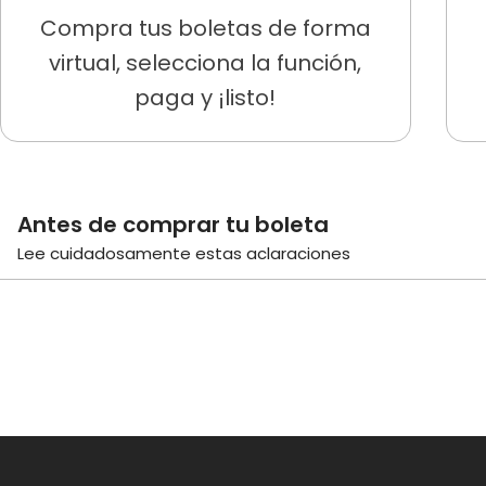
Compra tus boletas de forma
virtual, selecciona la función,
paga y ¡listo!
Antes de comprar tu boleta
Lee cuidadosamente estas aclaraciones
El costo de la boleta es de
$14.000 COP
para públi
estudiantes con carnet.
Los descuentos en las boletas solo son efectivos s
descuentos no son acumulables entre sí.
Si compras las
boletas de forma virtual
, puedes
Cuando pagues tu
boleta de forma virtual
, toma