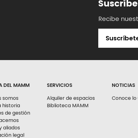
Suscríbe
la devolución ni en dinero ni en cambios de fechas, horas
Recibe nues
Suscríbet
A DEL MAMM
SERVICIOS
NOTICIAS
s somos
Alquiler de espacios
Conoce lo 
 historia
Biblioteca MAMM
s de gestión
 hacemos
y aliados
ción legal