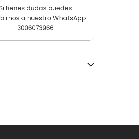
Si tienes dudas puedes
ibirnos a nuestro WhatsApp
3006073966
os, niños menores de 12 años y
eo.
Recuerda que los
lla 15 minutos antes de la