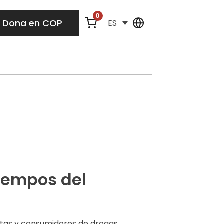
0
Dona en COP
ES
tiempos del
stas y consumidores de drogas