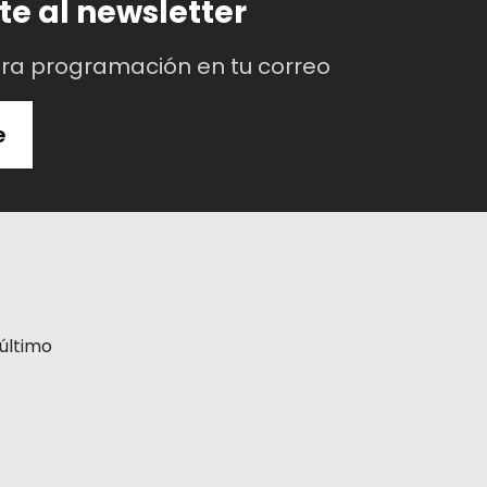
te al newsletter
 o películas.
tra programación en tu correo
e
último