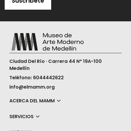
Suscríbete
virtual
, toma captura de pantalla de la
compra y
acércate a la taquilla 15
minutos antes de la función para
validar tu boleta.
Una vez compres tus boletas, el Museo
no realizará la devolución ni en dinero ni
en cambios de fechas, horas o películas.
Ciudad Del Río · Carrera 44 N° 19A-100
Medellín
Teléfono: 6044442622
info@elmamm.org
ACERCA DEL MAMM
SERVICIOS