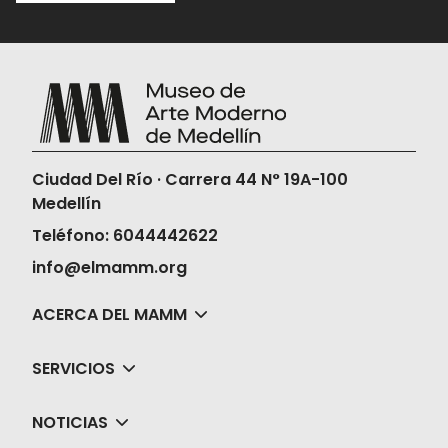
minutos antes de la función para
validar tu boleta.
Una vez compres tus boletas, el Museo
no realizará la devolución ni en dinero ni
en cambios de fechas, horas o películas.
Ciudad Del Río · Carrera 44 N° 19A-100
Medellín
Teléfono: 6044442622
info@elmamm.org
ACERCA DEL MAMM
SERVICIOS
NOTICIAS