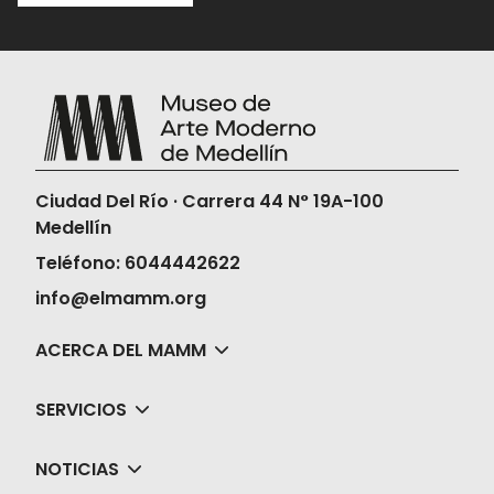
compra y
acércate a la taquilla 15
minutos antes de la función para
validar tu boleta.
Una vez compres tus boletas, el Museo
no realizará la devolución ni en dinero ni
en cambios de fechas, horas o películas.
Ciudad Del Río · Carrera 44 N° 19A-100
Medellín
Teléfono: 6044442622
info@elmamm.org
ACERCA DEL MAMM
SERVICIOS
NOTICIAS