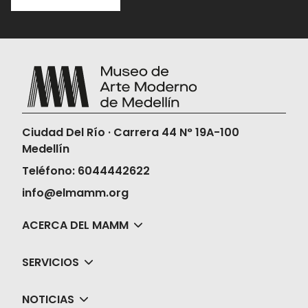
compra y
acércate a la taquilla 15
minutos antes de la función para
validar tu boleta.
Una vez compres tus boletas, el Museo
no realizará la devolución ni en dinero ni
en cambios de fechas, horas o películas.
Ciudad Del Río · Carrera 44 N° 19A-100
Medellín
Teléfono: 6044442622
info@elmamm.org
ACERCA DEL MAMM
SERVICIOS
NOTICIAS