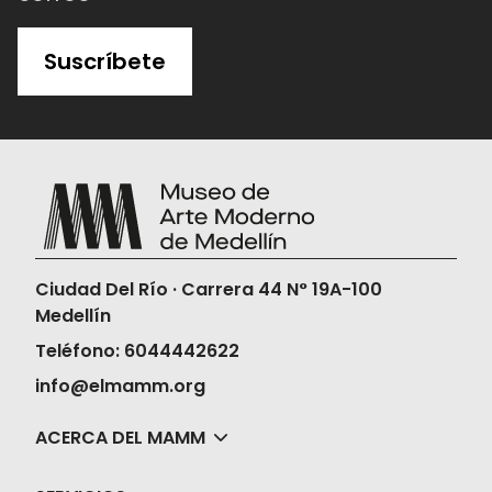
Cuando pagues tu
boleta de forma
Suscríbete
virtual
, toma captura de pantalla de la
compra y
acércate a la taquilla 15
minutos antes de la función para
validar tu boleta.
Una vez compres tus boletas, el Museo
no realizará la devolución ni en dinero ni
en cambios de fechas, horas o películas.
Ciudad Del Río · Carrera 44 N° 19A-100
Medellín
Teléfono: 6044442622
info@elmamm.org
ACERCA DEL MAMM