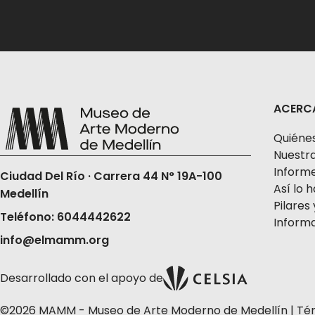
ACERC
Quiéne
Nuestra
Informe
Ciudad Del Río · Carrera 44 N° 19A-100
Así lo
Medellín
Pilares 
Teléfono: 6044442622
Informa
info@elmamm.org
Desarrollado con el apoyo de
©2026 MAMM - Museo de Arte Moderno de Medellín |
Té