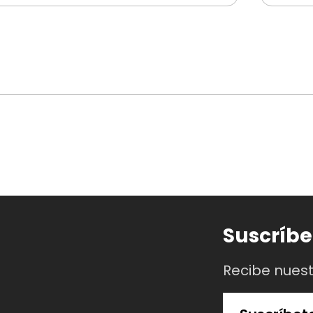
co general y
$10.000 COP
para adultos mayores de 60 añ
i compras las boletas directamente en la taquilla del Mus
 reclamarlas en la
fila preferencial
del Museo.
 captura de pantalla de la compra y
acércate a la taqui
Suscríbe
la devolución ni en dinero ni en cambios de fechas, horas
Recibe nues