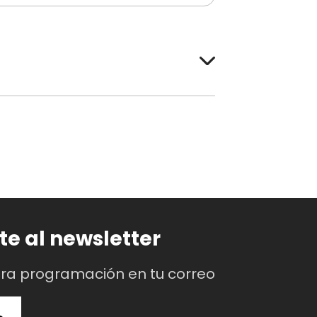
os, niños menores de 12 años y
eo.
Recuerda que los
lla 15 minutos antes de la
te al newsletter
 o películas.
tra programación en tu correo