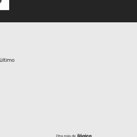
e
último