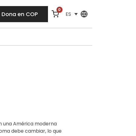
0
Dona en COP
ES
n una América moderna
Roma debe cambiar, lo que