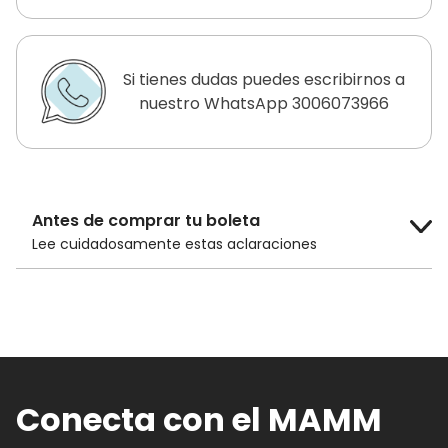
Si tienes dudas puedes escribirnos a
nuestro WhatsApp 3006073966
Antes de comprar tu boleta
Lee cuidadosamente estas aclaraciones
El costo de la boleta es de
$14.000 COP
para público general y
$10.000 COP
para adultos mayores de 60 años, niños
menores de 12 años y estudiantes con
carnet.
Conecta con el MAMM
Los descuentos en las boletas solo son
efectivos si compras las boletas