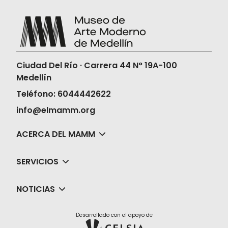
Una vez compres tus boletas, el Museo
no realizará la devolución ni en dinero ni
en cambios de fechas, horas o películas.
Ciudad Del Río · Carrera 44 N° 19A-100
Medellín
Teléfono: 6044442622
info@elmamm.org
ACERCA DEL MAMM
SERVICIOS
NOTICIAS
Desarrollado con el apoyo de