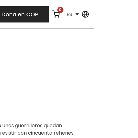
0
Dona en COP
ES
a unos guerrilleros quedan
esistir con cincuenta rehenes,