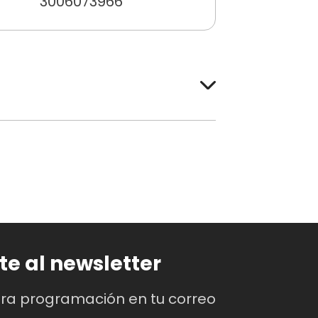
3006073966
os, niños menores de 12 años y
eo.
Recuerda que los
lla 15 minutos antes de la
te al newsletter
 o películas.
tra programación en tu correo