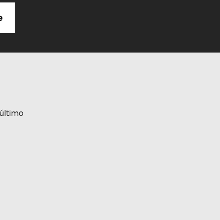
e
último