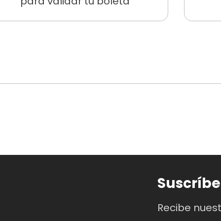
para validar tu boleta
co general y
$10.000 COP
para adultos mayores de 60 añ
i compras las boletas directamente en la taquilla del Mus
 reclamarlas en la
fila preferencial
del Museo.
 captura de pantalla de la compra y
acércate a la taqui
Suscríbe
la devolución ni en dinero ni en cambios de fechas, horas
Recibe nues