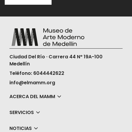
compra y
acércate a la taquilla 15
minutos antes de la función para
validar tu boleta.
Una vez compres tus boletas, el Museo
no realizará la devolución ni en dinero ni
en cambios de fechas, horas o películas.
Ciudad Del Río · Carrera 44 N° 19A-100
Medellín
Teléfono: 6044442622
info@elmamm.org
ACERCA DEL MAMM
SERVICIOS
NOTICIAS