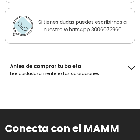
Si tienes dudas puedes escribirnos a
nuestro WhatsApp 3006073966
Antes de comprar tu boleta
Lee cuidadosamente estas aclaraciones
El costo de la boleta es de
$14.000 COP
para público general y
$10.000 COP
para adultos mayores de 60 años, niños
menores de 12 años y estudiantes con
carnet.
Conecta con el MAMM
Los descuentos en las boletas solo son
efectivos si compras las boletas