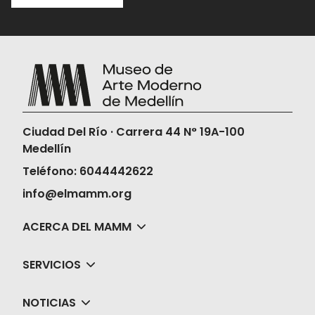
compra y
acércate a la taquilla 15
minutos antes de la función para
validar tu boleta.
Una vez compres tus boletas, el Museo
no realizará la devolución ni en dinero ni
en cambios de fechas, horas o películas.
Ciudad Del Río · Carrera 44 N° 19A-100
Medellín
Teléfono: 6044442622
info@elmamm.org
ACERCA DEL MAMM
SERVICIOS
NOTICIAS