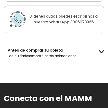
Si tienes dudas puedes escribirnos a
nuestro WhatsApp 3006073966
Antes de comprar tu boleta
Lee cuidadosamente estas aclaraciones
El costo de la boleta es de
$14.000 COP
para público general y
$10.000 COP
para adultos mayores de 60 años, niños
menores de 12 años y estudiantes con
carnet.
Conecta con el MAMM
Los descuentos en las boletas solo son
efectivos si compras las boletas