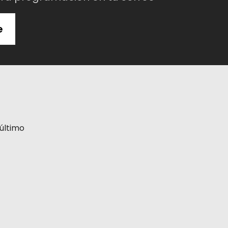
e
último