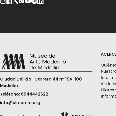
ACERC
Quiéne
Nuestra
Informe
Ciudad Del Río · Carrera 44 N° 19A-100
Así lo
Medellín
Pilares 
Teléfono: 6044442622
Informa
info@elmamm.org