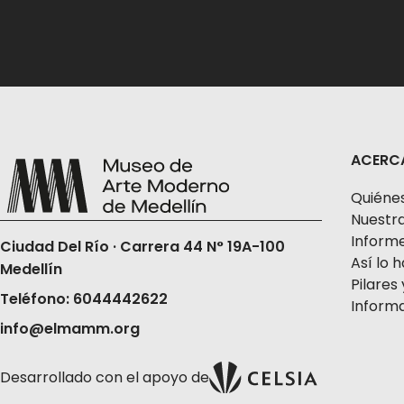
ACERC
Quiéne
Nuestra
Informe
Ciudad Del Río · Carrera 44 N° 19A-100
Así lo
Medellín
Pilares 
Teléfono: 6044442622
Informa
info@elmamm.org
Desarrollado con el apoyo de