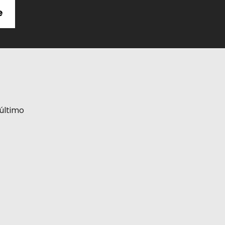
e
último