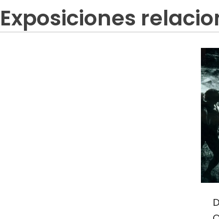
Exposiciones relaci
D
O