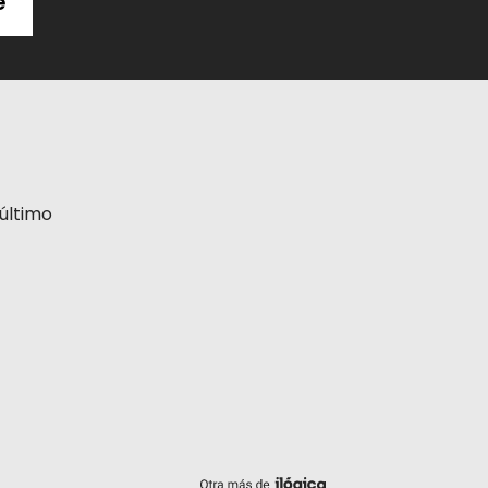
e
último