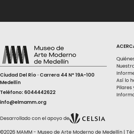
ACERC
Quiéne
Nuestra
Informe
Ciudad Del Río · Carrera 44 N° 19A-100
Así lo
Medellín
Pilares 
Teléfono: 6044442622
Informa
info@elmamm.org
Desarrollado con el apoyo de
©2026 MAMM - Museo de Arte Moderno de Medellín |
Té