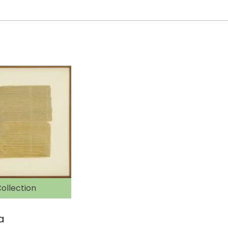
ollection
a