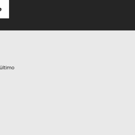
e
último