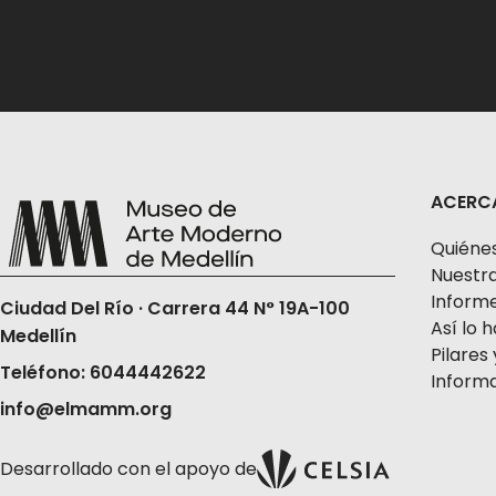
ACERC
Quiéne
Nuestra
Informe
Ciudad Del Río · Carrera 44 N° 19A-100
Así lo
Medellín
Pilares 
Teléfono: 6044442622
Informa
info@elmamm.org
Desarrollado con el apoyo de