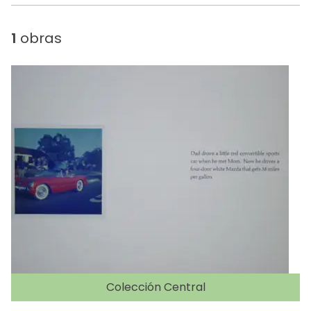
1
obras
Colección Central