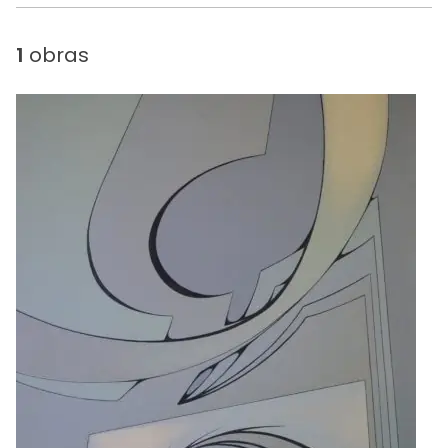
1
obras