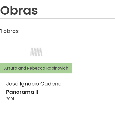
Obras
1
obras
Arturo and Rebecca Rabinovich
José Ignacio Cadena
Panorama II
2001