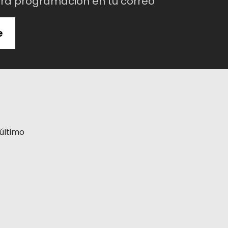
tra programación en tu correo
e
último