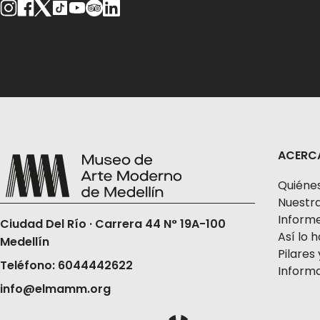
ACERC
Quiéne
Nuestra
Informe
Ciudad Del Río · Carrera 44 N° 19A-100
Así lo
Medellín
Pilares 
Teléfono: 6044442622
Informa
info@elmamm.org