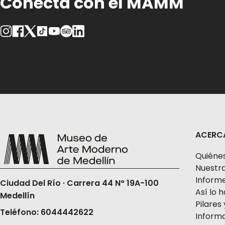
Conecta con el MAMM
ACERC
Quiéne
Nuestra
Informe
Ciudad Del Río · Carrera 44 N° 19A-100
Así lo
Medellín
Pilares 
Teléfono: 6044442622
Informa