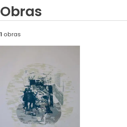
Obras
1
obras