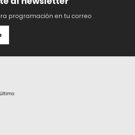
te al newsletter
tra programación en tu correo
e
último