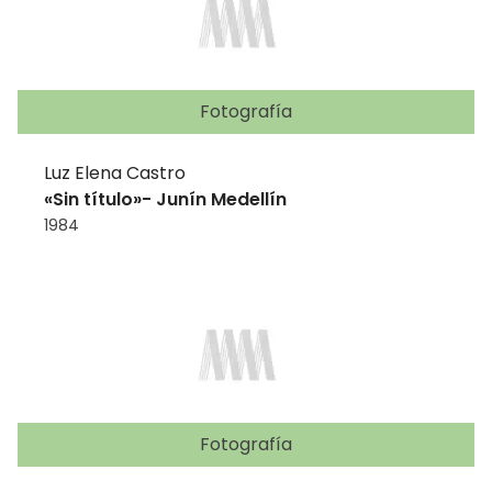
Fotografía
Luz Elena Castro
«Sin título»- Junín Medellín
1984
Fotografía