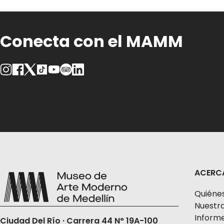
Conecta con el MAMM
ACERC
Quiéne
Nuestra
Informe
Ciudad Del Río · Carrera 44 N° 19A-100