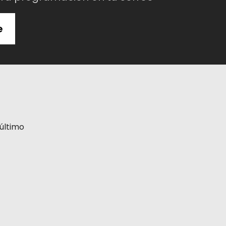
e
último