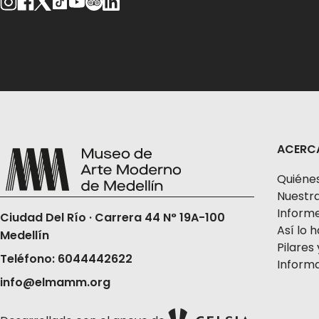
ACERC
Quiéne
Nuestra
Informe
Ciudad Del Río · Carrera 44 N° 19A-100
Así lo
Medellín
Pilares 
Teléfono: 6044442622
Informa
info@elmamm.org