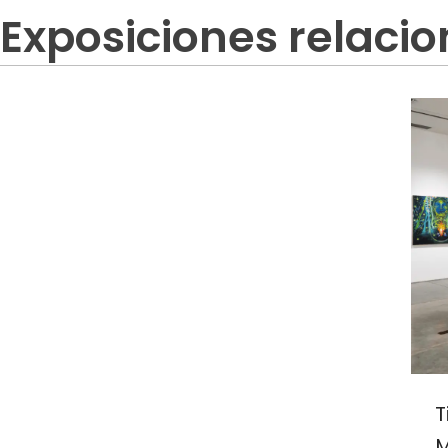
Exposiciones relaci
T
M