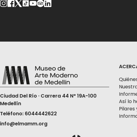
ACERC
Quiéne
Nuestra
Informe
Ciudad Del Río · Carrera 44 N° 19A-100
Así lo
Medellín
Pilares 
Teléfono: 6044442622
Informa
info@elmamm.org