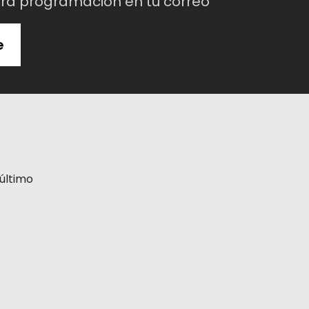
tra programación en tu correo
e
último