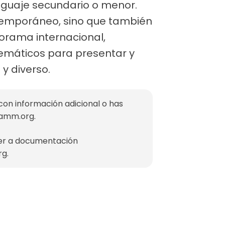
enguaje secundario o menor.
ntemporáneo, sino que también
norama internacional,
temáticos para presentar y
y diverso.
con información adicional o has
mamm.org
.
der a documentación
rg
.