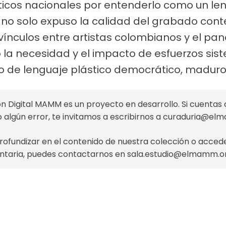
ísticos nacionales por entenderlo como un l
va no solo expuso la calidad del grabado co
s vínculos entre artistas colombianos y el pa
a necesidad y el impacto de esfuerzos sis
ipo de lenguaje plástico democrático, maduro 
n Digital MAMM es un proyecto en desarrollo. Si cuentas 
o algún error, te invitamos a escribirnos a
curaduria@el
profundizar en el contenido de nuestra colección o acce
taria, puedes contactarnos en
sala.estudio@elmamm.o