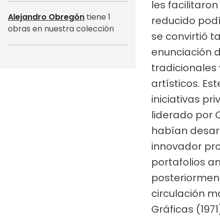
les facilitar
Alejandro Obregón
tiene 1
reducido pod
obras en nuestra colección
se convirtió 
enunciación d
tradicionales
artísticos. Es
iniciativas p
liderado por 
habían desarr
innovador pro
portafolios a
posteriormen
circulación m
Gráficas (197