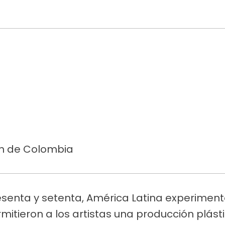
ón de Colombia
esenta y setenta, América Latina experimen
itieron a los artistas una producción plás