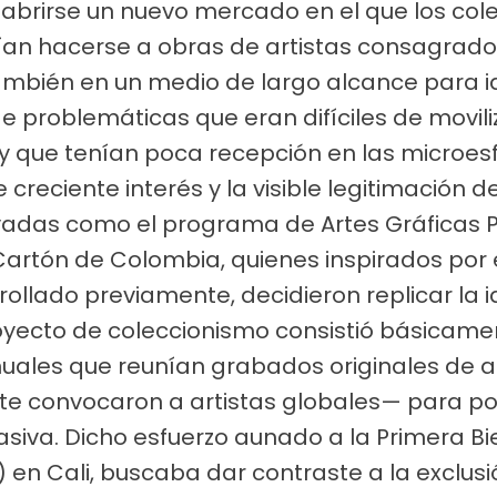
on abrirse un nuevo mercado en el que los co
ían hacerse a obras de artistas consagrado
también en un medio de largo alcance para i
e problemáticas que eran difíciles de movil
 y que tenían poca recepción en las microe
te creciente interés y la visible legitimación
rivadas como el programa de Artes Gráficas
Cartón de Colombia, quienes inspirados po
ollado previamente, decidieron replicar la i
yecto de coleccionismo consistió básicamen
nuales que reunían grabados originales de a
te convocaron a artistas globales— para po
asiva. Dicho esfuerzo aunado a la Primera B
1) en Cali, buscaba dar contraste a la exclus