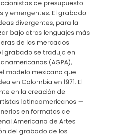
leccionistas de presupuesto
s y emergentes. El grabado
deas divergentes, para la
izar bajo otros lenguajes más
sferas de los mercados
 del grabado se tradujo en
 Panamericanas (AGPA),
r el modelo mexicano que
dea en Colombia en 1971. El
te en la creación de
rtistas latinoamericanos —
nerlos en formatos de
ienal Americana de Artes
ión del grabado de los