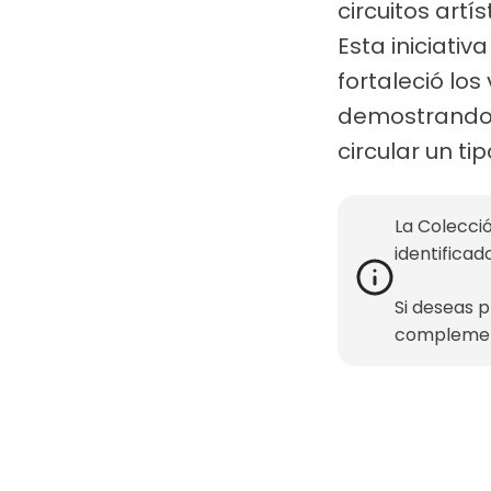
circuitos art
Esta iniciati
fortaleció lo
demostrando l
circular un t
La Colecció
identificad
Si deseas 
complemen