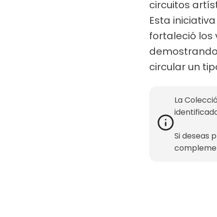
circuitos art
Esta iniciati
fortaleció lo
demostrando l
circular un t
La Colecció
identificad
Si deseas 
complemen