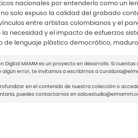
ísticos nacionales por entenderlo como un l
va no solo expuso la calidad del grabado co
s vínculos entre artistas colombianos y el pa
a necesidad y el impacto de esfuerzos sis
ipo de lenguaje plástico democrático, maduro 
n Digital MAMM es un proyecto en desarrollo. Si cuentas 
o algún error, te invitamos a escribirnos a
curaduria@el
profundizar en el contenido de nuestra colección o acce
taria, puedes contactarnos en
sala.estudio@elmamm.o