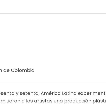
ón de Colombia
esenta y setenta, América Latina experimen
itieron a los artistas una producción plás