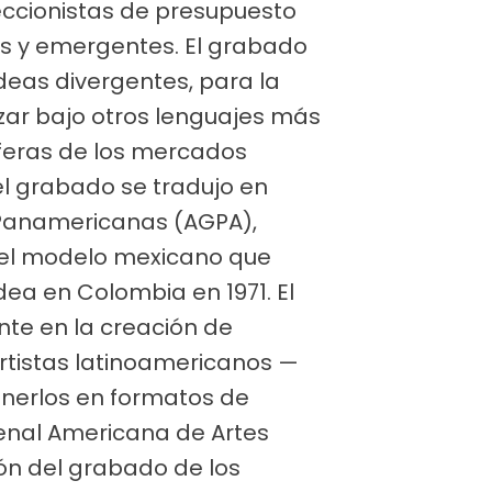
leccionistas de presupuesto
s y emergentes. El grabado
deas divergentes, para la
izar bajo otros lenguajes más
sferas de los mercados
 del grabado se tradujo en
 Panamericanas (AGPA),
r el modelo mexicano que
dea en Colombia en 1971. El
te en la creación de
rtistas latinoamericanos —
nerlos en formatos de
ienal Americana de Artes
ión del grabado de los