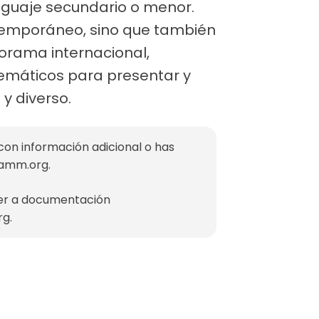
enguaje secundario o menor.
ntemporáneo, sino que también
norama internacional,
temáticos para presentar y
y diverso.
con información adicional o has
mamm.org
.
der a documentación
rg
.