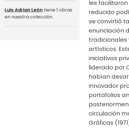
les facilitar
Luis Adrian León
tiene 1 obras
reducido pod
en nuestra colección
se convirtió 
enunciación d
tradicionales
artísticos. Es
iniciativas p
liderado por 
habían desarr
innovador pro
portafolios a
posteriormen
circulación m
Gráficas (197