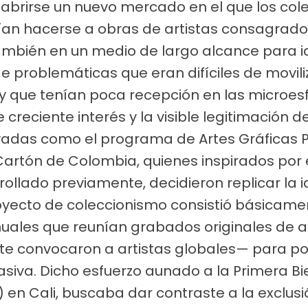
on abrirse un nuevo mercado en el que los co
ían hacerse a obras de artistas consagrado
también en un medio de largo alcance para i
e problemáticas que eran difíciles de movil
 y que tenían poca recepción en las microe
te creciente interés y la visible legitimación
rivadas como el programa de Artes Gráficas
Cartón de Colombia, quienes inspirados po
ollado previamente, decidieron replicar la i
yecto de coleccionismo consistió básicamen
nuales que reunían grabados originales de a
te convocaron a artistas globales— para po
asiva. Dicho esfuerzo aunado a la Primera B
1) en Cali, buscaba dar contraste a la exclus