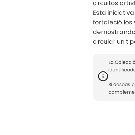
circuitos art
Esta iniciati
fortaleció lo
demostrando l
circular un t
La Colecció
identificad
Si deseas 
complemen