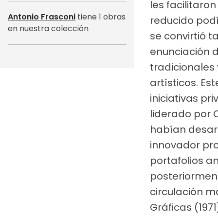
les facilitar
Antonio Frasconi
tiene 1 obras
reducido pod
en nuestra colección
se convirtió 
enunciación d
tradicionales
artísticos. Es
iniciativas p
liderado por 
habían desarr
innovador pro
portafolios a
posteriormen
circulación m
Gráficas (197