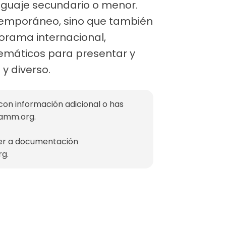
enguaje secundario o menor.
ntemporáneo, sino que también
norama internacional,
temáticos para presentar y
y diverso.
con información adicional o has
mamm.org
.
der a documentación
rg
.