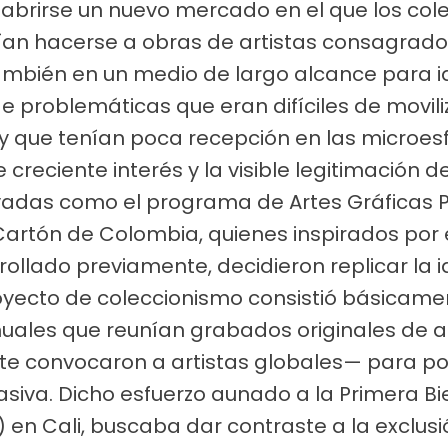
on abrirse un nuevo mercado en el que los co
ían hacerse a obras de artistas consagrado
también en un medio de largo alcance para i
e problemáticas que eran difíciles de movil
 y que tenían poca recepción en las microe
te creciente interés y la visible legitimación
rivadas como el programa de Artes Gráficas
Cartón de Colombia, quienes inspirados po
ollado previamente, decidieron replicar la i
yecto de coleccionismo consistió básicamen
nuales que reunían grabados originales de a
te convocaron a artistas globales— para po
asiva. Dicho esfuerzo aunado a la Primera B
1) en Cali, buscaba dar contraste a la exclus