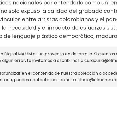
ísticos nacionales por entenderlo como un l
va no solo expuso la calidad del grabado co
s vínculos entre artistas colombianos y el pa
a necesidad y el impacto de esfuerzos sis
ipo de lenguaje plástico democrático, maduro 
n Digital MAMM es un proyecto en desarrollo. Si cuentas 
o algún error, te invitamos a escribirnos a
curaduria@el
profundizar en el contenido de nuestra colección o acce
taria, puedes contactarnos en
sala.estudio@elmamm.o