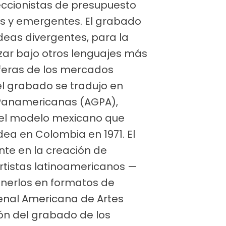
leccionistas de presupuesto
s y emergentes. El grabado
deas divergentes, para la
izar bajo otros lenguajes más
sferas de los mercados
 del grabado se tradujo en
 Panamericanas (AGPA),
r el modelo mexicano que
dea en Colombia en 1971. El
te en la creación de
rtistas latinoamericanos —
nerlos en formatos de
ienal Americana de Artes
ión del grabado de los