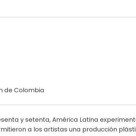
ón de Colombia
esenta y setenta, América Latina experimen
itieron a los artistas una producción plás