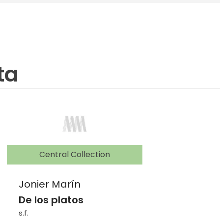
ta
Central Collection
Jonier Marín
De los platos
s.f.