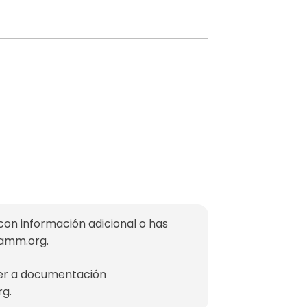
con información adicional o has
mamm.org
.
der a documentación
rg
.