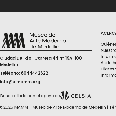
ACERC
Quiéne
Nuestra
Informe
Ciudad Del Río · Carrera 44 N° 19A-100
Así lo
Medellín
Pilares 
Teléfono: 6044442622
Informa
info@elmamm.org
Desarrollado con el apoyo de
©2026 MAMM - Museo de Arte Moderno de Medellín |
Té