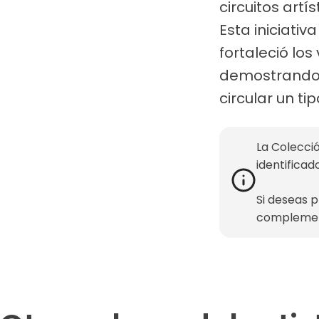
circuitos art
Esta iniciati
fortaleció lo
demostrando l
circular un t
La Colecció
identificad
Si deseas 
complemen