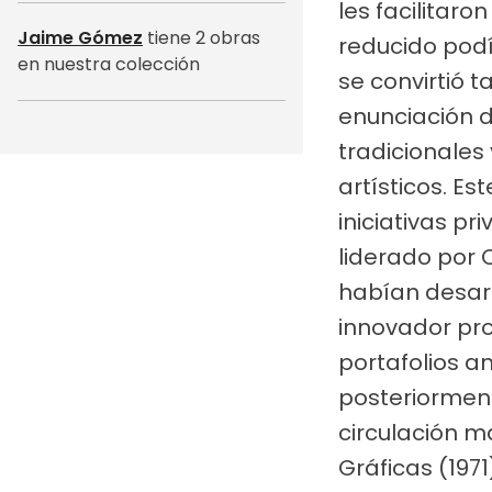
les facilitar
Jaime Gómez
tiene 2 obras
reducido pod
en nuestra colección
se convirtió 
enunciación d
tradicionales
artísticos. Es
iniciativas p
liderado por 
habían desarr
innovador pro
portafolios a
posteriormen
circulación m
Gráficas (197