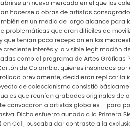
on abrirse un nuevo mercado en el que los co
ían hacerse a obras de artistas consagrado
también en un medio de largo alcance para i
e problemáticas que eran difíciles de movil
 y que tenían poca recepción en las microe
te creciente interés y la visible legitimación
rivadas como el programa de Artes Gráficas
Cartón de Colombia, quienes inspirados po
ollado previamente, decidieron replicar la i
yecto de coleccionismo consistió básicamen
nuales que reunían grabados originales de a
te convocaron a artistas globales— para po
asiva. Dicho esfuerzo aunado a la Primera B
1) en Cali, buscaba dar contraste a la exclus