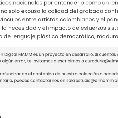
ísticos nacionales por entenderlo como un l
va no solo expuso la calidad del grabado co
s vínculos entre artistas colombianos y el pa
a necesidad y el impacto de esfuerzos sis
ipo de lenguaje plástico democrático, maduro 
n Digital MAMM es un proyecto en desarrollo. Si cuentas 
o algún error, te invitamos a escribirnos a
curaduria@el
profundizar en el contenido de nuestra colección o acce
taria, puedes contactarnos en
sala.estudio@elmamm.o