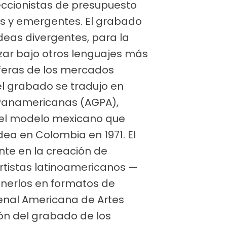
leccionistas de presupuesto
s y emergentes. El grabado
deas divergentes, para la
izar bajo otros lenguajes más
sferas de los mercados
 del grabado se tradujo en
 Panamericanas (AGPA),
r el modelo mexicano que
dea en Colombia en 1971. El
te en la creación de
rtistas latinoamericanos —
nerlos en formatos de
ienal Americana de Artes
ión del grabado de los