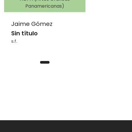
Panamericanas)
Jaime Gómez
Sin título
s.f.