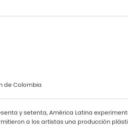
ón de Colombia
esenta y setenta, América Latina experimen
itieron a los artistas una producción plás