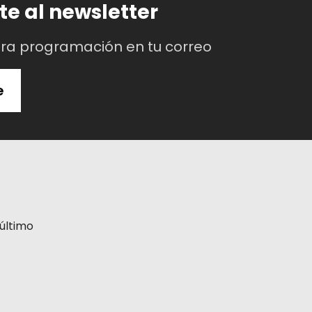
te al newsletter
tra programación en tu correo
e
último