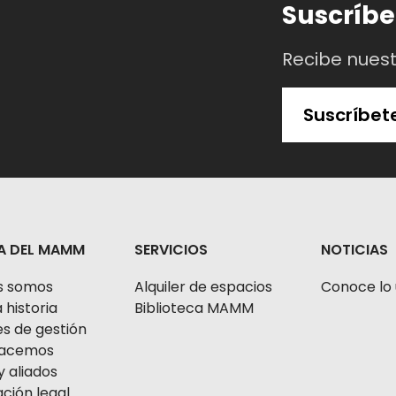
Suscríbe
Recibe nues
Suscríbet
A DEL MAMM
SERVICIOS
NOTICIAS
s somos
Alquiler de espacios
Conoce lo 
 historia
Biblioteca MAMM
s de gestión
 hacemos
y aliados
ción legal