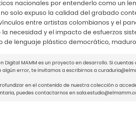
ísticos nacionales por entenderlo como un l
va no solo expuso la calidad del grabado co
s vínculos entre artistas colombianos y el pa
a necesidad y el impacto de esfuerzos sis
ipo de lenguaje plástico democrático, maduro 
n Digital MAMM es un proyecto en desarrollo. Si cuentas 
o algún error, te invitamos a escribirnos a
curaduria@el
profundizar en el contenido de nuestra colección o acce
taria, puedes contactarnos en
sala.estudio@elmamm.o