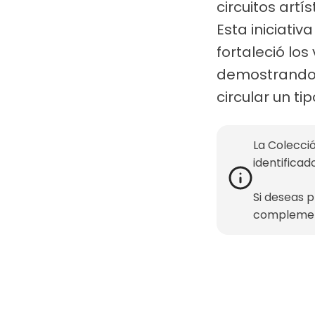
circuitos art
Esta iniciati
fortaleció lo
demostrando l
circular un t
La Colecció
identificad
Si deseas 
complemen