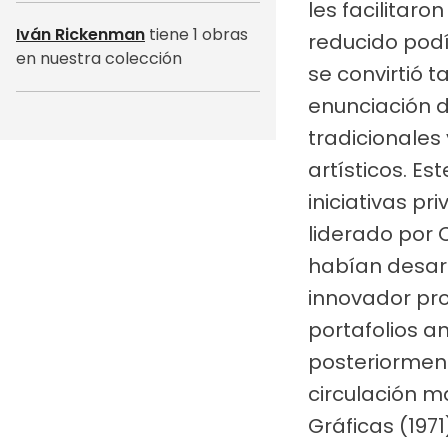
les facilitar
Iván Rickenman
tiene 1 obras
reducido pod
en nuestra colección
se convirtió 
enunciación d
tradicionales
artísticos. Es
iniciativas p
liderado por 
habían desarr
innovador pro
portafolios a
posteriormen
circulación m
Gráficas (197