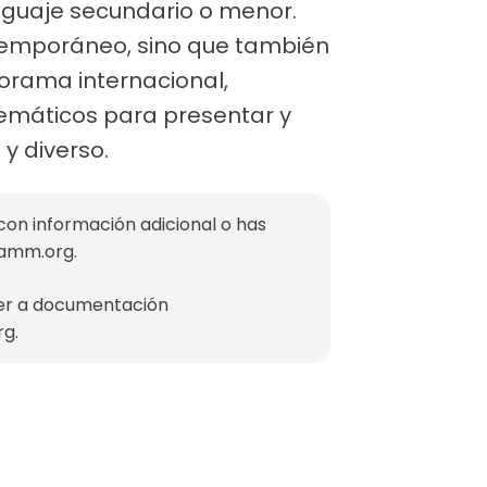
enguaje secundario o menor.
ntemporáneo, sino que también
norama internacional,
temáticos para presentar y
y diverso.
con información adicional o has
mamm.org
.
der a documentación
rg
.