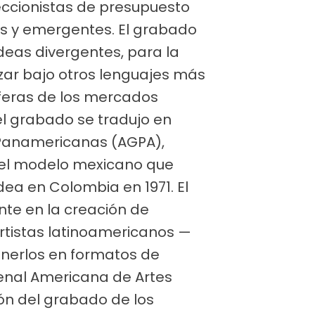
leccionistas de presupuesto
s y emergentes. El grabado
deas divergentes, para la
izar bajo otros lenguajes más
sferas de los mercados
 del grabado se tradujo en
 Panamericanas (AGPA),
r el modelo mexicano que
dea en Colombia en 1971. El
te en la creación de
rtistas latinoamericanos —
nerlos en formatos de
ienal Americana de Artes
ión del grabado de los