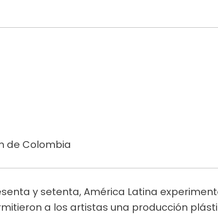
ón de Colombia
esenta y setenta, América Latina experimen
itieron a los artistas una producción plás