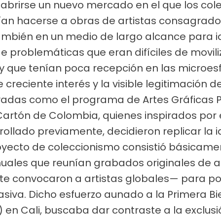
on abrirse un nuevo mercado en el que los co
ían hacerse a obras de artistas consagrado
también en un medio de largo alcance para i
e problemáticas que eran difíciles de movil
 y que tenían poca recepción en las microe
te creciente interés y la visible legitimación
rivadas como el programa de Artes Gráficas
Cartón de Colombia, quienes inspirados po
ollado previamente, decidieron replicar la i
yecto de coleccionismo consistió básicamen
nuales que reunían grabados originales de a
te convocaron a artistas globales— para po
asiva. Dicho esfuerzo aunado a la Primera B
1) en Cali, buscaba dar contraste a la exclus