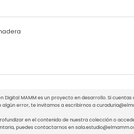
 madera
n Digital MAMM es un proyecto en desarrollo. Si cuentas 
o algún error, te invitamos a escribirnos a
curaduria@el
profundizar en el contenido de nuestra colección o acce
taria, puedes contactarnos en
sala.estudio@elmamm.o