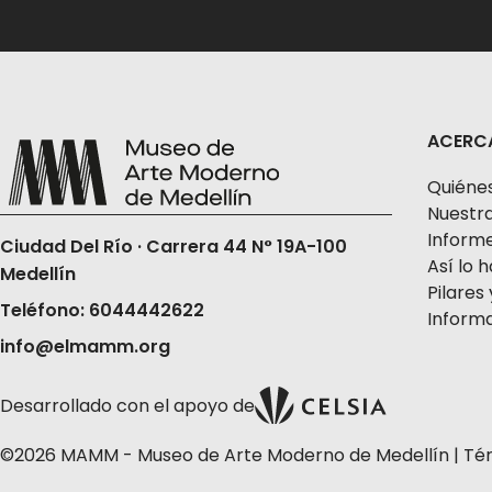
ACERC
Quiéne
Nuestra
Informe
Ciudad Del Río · Carrera 44 N° 19A-100
Así lo
Medellín
Pilares 
Teléfono: 6044442622
Informa
info@elmamm.org
Desarrollado con el apoyo de
©2026 MAMM - Museo de Arte Moderno de Medellín |
Té