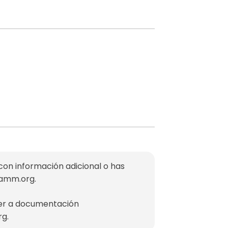
con información adicional o has
mamm.org
.
der a documentación
rg
.