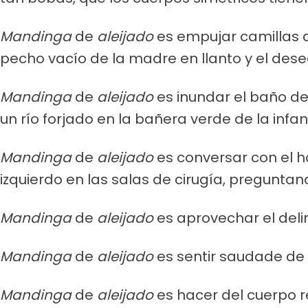
Mandinga
de
aleijado
es empujar camillas q
pecho vacío de la madre en llanto y el dese
Mandinga
de
aleijado
es inundar el baño de
un río forjado en la bañera verde de la infan
Mandinga
de
aleijado
es conversar con el 
izquierdo en las salas de cirugía, pregunta
Mandinga
de
aleijado
es aprovechar el delir
Mandinga
de
aleijado
es sentir saudade de l
Mandinga
de
aleijado
es hacer del cuerpo re