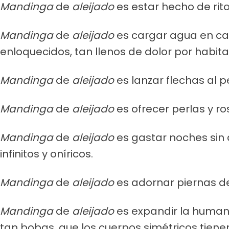
Mandinga
de
aleijado
es estar hecho de rit
Mandinga
de
aleijado
es cargar agua en cala
enloquecidos, tan llenos de dolor por habi
Mandinga
de
aleijado
es lanzar flechas al
Mandinga
de
aleijado
es ofrecer perlas y ro
Mandinga
de
aleijado
es gastar noches sin 
infinitos y oníricos.
Mandinga
de
aleijado
es adornar piernas de
Mandinga
de
aleijado
es expandir la humani
tan bobas, que los cuerpos simétricos tiene