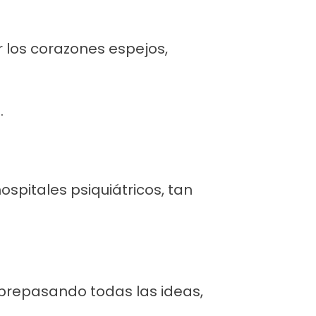
r los corazones espejos,
.
spitales psiquiátricos, tan
brepasando todas las ideas,