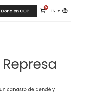
0
Dona en COP
ES
: Represa
n un canasto de dendé y