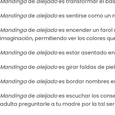
Mandinga
de
aleijado
es transformar el bas
Mandinga
de
aleijado
es sentirse como un r
Mandinga
de
aleijado
es encender un farol 
imaginación, permitiendo ver los colores qu
Mandinga
de
aleijado
es estar asentado en 
Mandinga
de
aleijado
es girar faldas de pie
Mandinga
de
aleijado
es bordar nombres en 
Mandinga
de
aleijado
es escuchar los conse
adulta preguntarle a tu madre por la tal ser