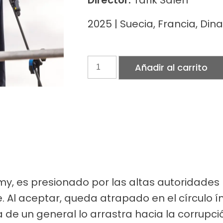
Director:
Tarik Saleh
2025 | Suecia, Francia, Din
Águilas
Añadir al carrito
de
El
Cairo
cantidad
my, es presionado por las altas autoridades
. Al aceptar, queda atrapado en el círculo 
de un general lo arrastra hacia la corrupció