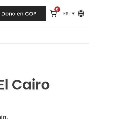
0
Dona en COP
ES
El Cairo
min.