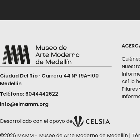
ACERC
Quiéne
Nuestra
Informe
Ciudad Del Río · Carrera 44 N° 19A-100
Así lo
Medellín
Pilares 
Teléfono: 6044442622
Informa
info@elmamm.org
Desarrollado con el apoyo de
©2026 MAMM - Museo de Arte Moderno de Medellín |
Té