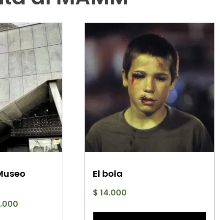
 Museo
El bola
$
14.000
Rango
.000
E
de
Este
p