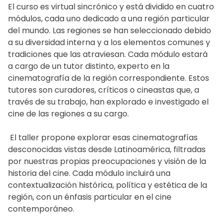
Cine y Video, 1992, Perú
Moolaadé
, Ousmane Sembène, 2004,
El curso es virtual sincrónico y está dividido en cuatro
Senegal
módulos, cada uno dedicado a una región particular
Historias de Shipibos
, Omar Forero,
del mundo. Las regiones se han seleccionado debido
2023, Perú
Les Saignantes
, Jean-Pierre Bekolo,
a su diversidad interna y a los elementos comunes y
2005, Camerún
Ramona
, Victoria Linares, 2023,
tradiciones que las atraviesan. Cada módulo estará
República Dominicana
Bamako
, Abderrahmane Sissako, 2006,
a cargo de un tutor distinto, experto en la
Malí
cinematografía de la región correspondiente. Estos
Hamaca Paraguaya
, Paz Encina, 2006,
tutores son curadores, críticos o cineastas que, a
Paraguay
From a Whisper
, Wanuri Kahiu, 2008,
través de su trabajo, han explorado e investigado el
Kenia
cine de las regiones a su cargo.
Sólo la luna nos comprenderá
, Kim
Torres, 2023, Costa Rica
Mille Soleils
, Mati Diop, 2013, Senegal
El taller propone explorar esas cinematografías
Antonio Valencia
Much Loved
, Nabil Ayouch, 2015,
, Daniela Delgado Viteri,
desconocidas vistas desde Latinoamérica, filtradas
2021, Ecuador
Marruecos
por nuestras propias preocupaciones y visión de la
historia del cine. Cada módulo incluirá una
Reluctantly Queer
, Akosua Adoma
contextualización histórica, política y estética de la
Owusu, 2016, Ghana
Acerca de Lucía Salas
región, con un énfasis particular en el cine
contemporáneo.
Knuckle City
, Jahmil X.T. Qubeka, 2019,
Filmografía