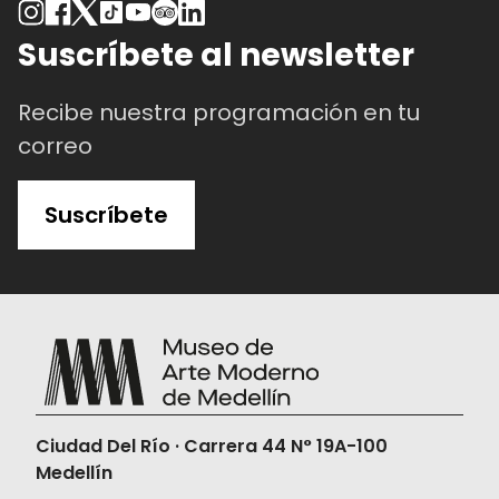
Quo Vadis, Aida?
, Jasmila Žbanić, 2020,
Suscríbete al newsletter
Bosnia y Herzegovina
The Turin Horse, Béla Tarr y Ágnes
Recibe nuestra programación en tu
Hranitzky, 2011, Hungría
correo
The Other Side of Everything
, Mila
Turajlić, 2017, Serbia
Suscríbete
Acerca de Jerónimo Atehortúa
Ciudad Del Río · Carrera 44 N° 19A-100
Medellín