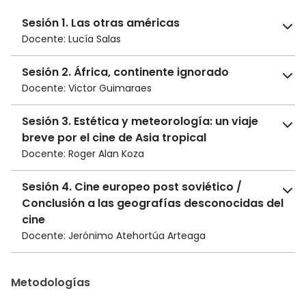
Sesión 1. Las otras américas
Docente: Lucía Salas
Sesión 2. África, continente ignorado
Docente: Victor Guimaraes
Un pequeño mosaico de poéticas que dan
Sesión 3. Estética y meteorología: un viaje
cuenta de la diversidad cinematográfica del
breve por el cine de Asia tropical
continente africano en el siglo XXI. De la ciencia
Docente: Roger Alan Koza
ficción a la ancestralidad, del cine de género al
documental sobre luchas urgentes, del
Sesión 4. Cine europeo post soviético /
afrofuturismo al afro-surrealismo. Frente a la
Conclusión a las geografías desconocidas del
omnipresente mirada europea y pensando
cine
desde Latinoamérica, ¿cuáles son las fuerzas de
Docente: Jerónimo Atehortúa Arteaga
disidencia en el cine contemporáneo de África?
Filmografía:
Filmografía:
Metodologías
Antuca
, María Barea/Colectivo Warmi