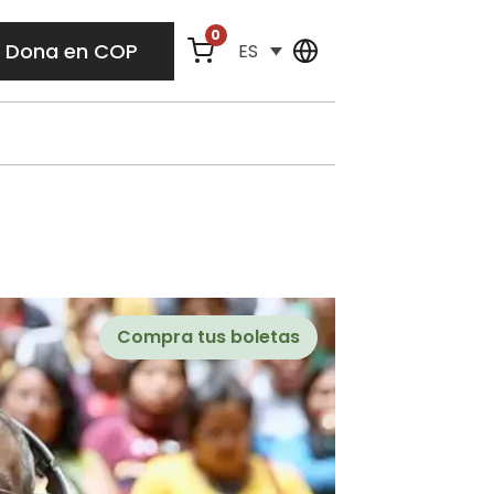
0
Dona en COP
ES
Compra tus boletas