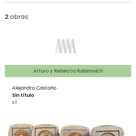
2
obras
Arturo y Rebecca Rabinovich
Alejandro Castaño
Sin título
s.f.